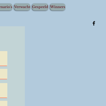
nario's
Verwacht
Gespeeld
Winners