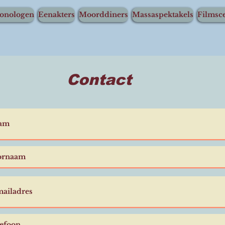
onologen
Eenakters
Moorddiners
Massaspektakels
Filmsce
Contact