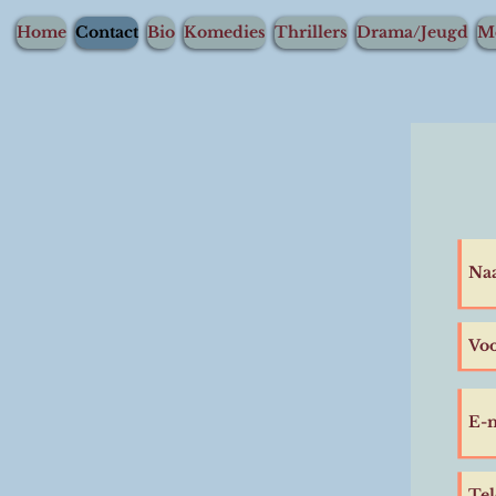
Home
Contact
Bio
Komedies
Thrillers
Drama/Jeugd
M