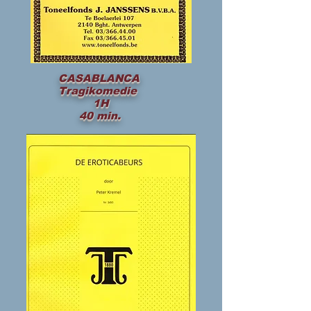
CASABLANCA
Tragikomedie
1H
40 min.