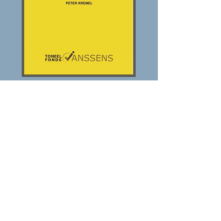
MADAME ROSA
Komedie
1D
50 min.