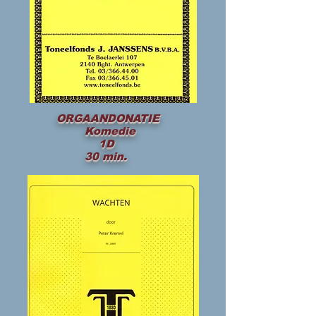
ORGAANDONATIE
Komedie
1D
30 min.