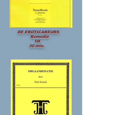
DE EROTICABEURS
Komedie
1H
30 min.