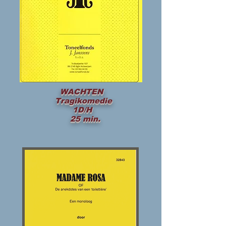
WACHTEN
Tragikomedie
1D/H
25 min.