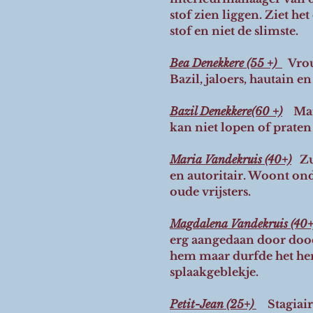
stof zien liggen. Ziet het
stof en niet de slimste.
Bea Denekkere (55 +)
Vrou
Bazil, jaloers, hautain e
Bazil Denekkere(60 +)
Man
kan niet lopen of praten
Maria Vandekruis (40+)
Zu
en autoritair. Woont on
oude vrijsters.
Magdalena Vandekruis (40
erg aangedaan door dood
hem maar durfde het hem
splaakgeblekje.
Petit-Jean (25+)
Stagiai