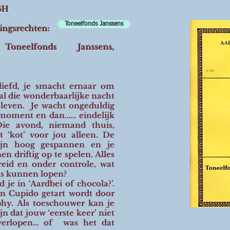
 6H
Toneelfonds Janssens
ringsrechten:
 Toneelfonds Janssens,
rliefd, je smacht ernaar om
al die wonderbaarlijke nacht
eleven. Je wacht ongeduldig
 moment en dan…… eindelijk
ie avond, niemand thuis,
t ‘kot’ voor jou alleen. De
ijn hoog gespannen en je
 driftig op te spelen. Alles
reid en onder controle, wat
is kunnen lopen?
 je in ‘Aardbei of chocola?’.
in Cupido getart wordt door
y. Als toeschouwer kan je
jn dat jouw ‘eerste keer’ niet
 verlopen… of was het dat