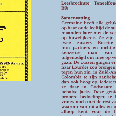
Leesbrochure: Toneelfo
Bib
Samenvatting
Germaine heeft alle gelu
op haar oude leeftijd de s
maanden later met de veel
op huwelijksreis. Ze zijn 
twee zusters Rosett
hun partners en nichtj
kersverse man van 
uitgenodigd om mee op ver
gaan. De zussen gingen erv
naar Lourdes zou brengen 
tegen hun zin, in Zuid-Am
Colombia te zijn aanbelan
dan ook hoog op. Iederee
ze daar in Godsnaam t
behalve Jacky. Deze genie
propere bedoelingen te
vrouw noch met de rest va
waarom van dit alles en o
afloop kent voor de f