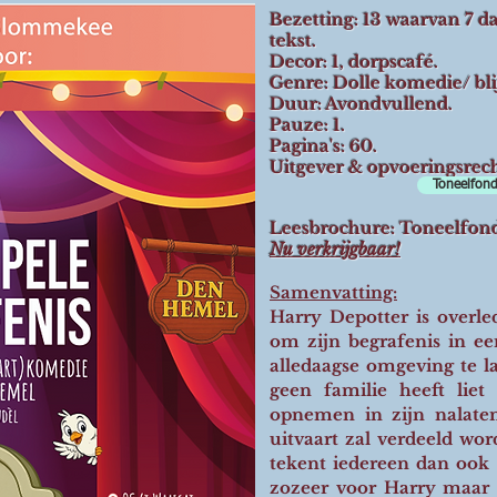
Bezetting: 13 waarvan 7 d
tekst.
Decor: 1, dorpscafé.
Genre: Dolle komedie/ bli
Duur: Avondvullend.
Pauze: 1.
Pagina's: 60.
Uitgever & opvoeringsrec
Toneelfond
Leesbrochure: Toneelfond
Nu verkrijgbaar!
Samenvatting:
Harry Depotter is overle
om zijn begrafenis in een
alledaagse omgeving te l
geen familie heeft liet
opnemen in zijn nalaten
uitvaart zal verdeeld wor
tekent iedereen dan ook 
zozeer voor Harry maar 