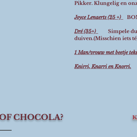
Pikker. Klungelig en on
Joyce Lenaerts (25 +)
BOM
Dré (35+)
Simpele dui
duiven.(Misschien iets té
1 Man/vrouw met beetje teks
Knirri, Knarri en Knorri.
 OF CHOCOLA?
K