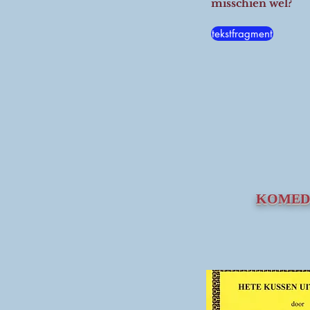
misschien wel?
tekstfragment
KOMED