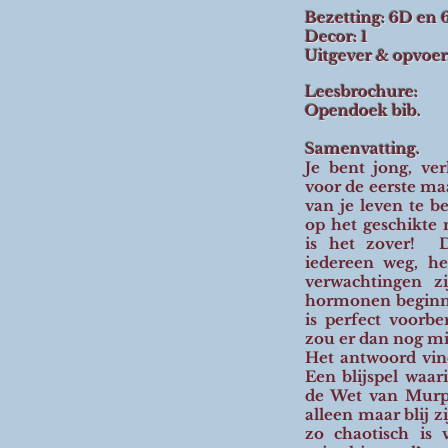
Bezetting: 6D en
Decor: 1
Uitgever & opvoe
Leesbrochure:
Opendoek bib.
Samenvatting.
Je bent jong, ve
voor de eerste ma
van je leven te b
op het geschikte
is het zover! D
iedereen weg, he
verwachtingen z
hormonen beginnen
is perfect voorbe
zou er dan nog m
Het antwoord vind
Een blijspel waar
de Wet van Murph
alleen maar blij zi
zo chaotisch is