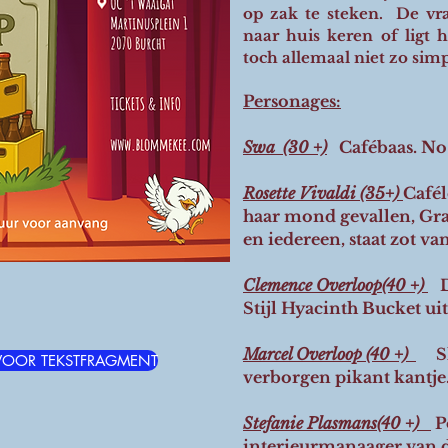
op zak te steken. De vraa
naar huis keren of ligt h
toch allemaal niet zo simp
Personages:
Swa (30 +)
Cafébaas. No
Rosette Vivaldi (35+)
Cafél
haar mond gevallen, Gra
en iedereen, staat zot van
Clemence Overloop(40 +)
Stijl Hyacinth Bucket uit
Marcel Overloop (40 +)
S
 VOOR TEKSTFRAGMENT
verborgen pikant kantje. 
Stefanie Plasmans(40 +)
P
interieurmanaager van 