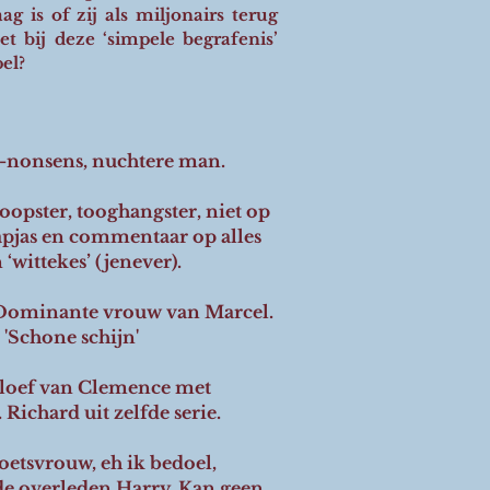
g is of zij als miljonairs terug
et bij deze ‘simpele begrafenis’
el?
-nonsens, nuchtere man.
oopster, tooghangster, niet op
pjas en commentaar op alles
 ‘wittekes’ (jenever).
Dominante vrouw van Marcel.
 'Schone schijn'
loef van Clemence met
Richard uit zelfde serie.
oetsvrouw, eh ik bedoel,
de overleden Harry. Kan geen