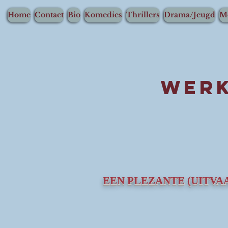
Home
Contact
Bio
Komedies
Thrillers
Drama/Jeugd
M
werk
EEN PLEZANTE (UITVA