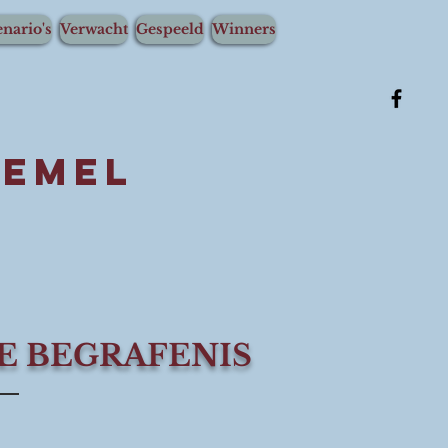
nario's
Verwacht
Gespeeld
Winners
remel
E BEGRAFENIS