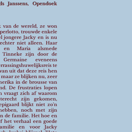
nds Janssens, Opendoek
k van de wereld, ze won
uperlotto, trouwde enkele
 jongere Jacky en is nu
echter niet alleen. Haar
e en Maria alsmede
e Tinneke zijn door de
Germaine eveneens
rassingshuwelijksreis te
an uit dat deze reis hen
maar ze blijken nu, zeer
erika in de brousse van
d. De frustraties lopen
n vraagt zich af waarom
erecht zijn gekomen,
pigaard blijkt niet zo'n
 hebben, noch met zijn
n de familie. Het hoe en
f het verhaal een goede
amilie en voor Jacky