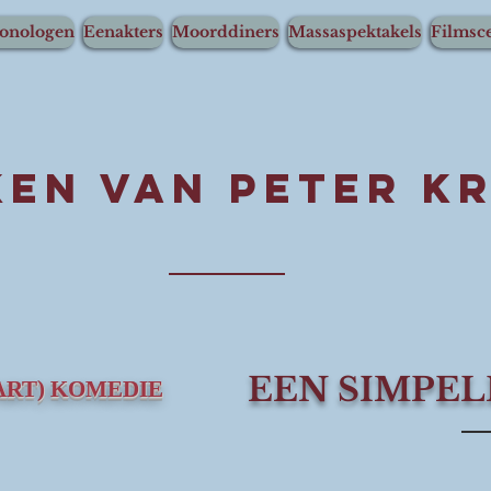
onologen
Eenakters
Moorddiners
Massaspektakels
Filmsce
en van peter k
EEN SIMPEL
ART) KOMEDIE